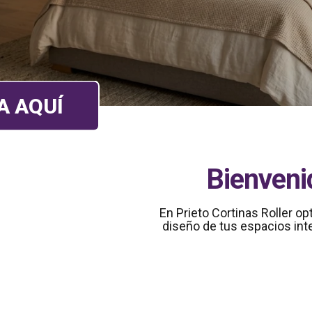
A AQUÍ
Bienvenid
En Prieto Cortinas Roller o
diseño de tus espacios int