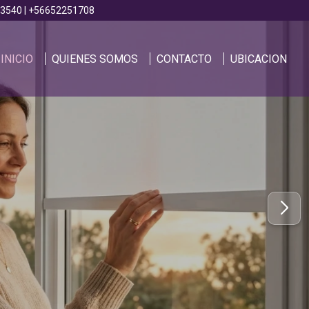
 3540 | +56652251708
INICIO
QUIENES SOMOS
CONTACTO
UBICACION