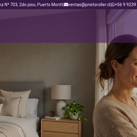
ez Nª 703, 2do piso, Puerto Montt
|
ventas@prietoroller.cl
|
+56 9 9239